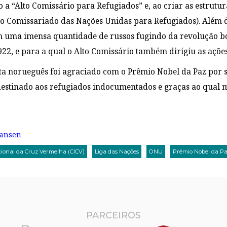
a “Alto Comissário para Refugiados” e, ao criar as estrutur
o Comissariado das Nações Unidas para Refugiados). Além di
uma imensa quantidade de russos fugindo da revolução bol
922, e para a qual o Alto Comissário também dirigiu as açõe
a norueguês foi agraciado com o Prêmio Nobel da Paz por s
estinado aos refugiados indocumentados e graças ao qual 
Nansen
cional da Cruz Vermelha (CICV)
Liga das Nações
ONU
Prêmio Nobel da P
PARCEIROS