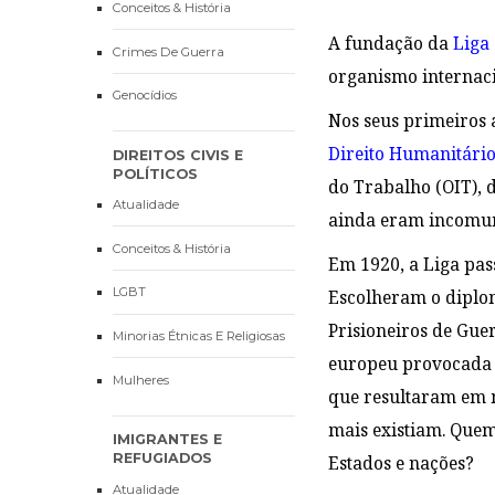
Conceitos & História
A fundação da
Liga
Crimes De Guerra
organismo internaci
Genocídios
Nos seus primeiros 
Direito Humanitári
DIREITOS CIVIS E
POLÍTICOS
do Trabalho (OIT), 
Atualidade
ainda eram incomu
Conceitos & História
Em 1920, a Liga pas
LGBT
Escolheram o diplom
Prisioneiros de Gue
Minorias Étnicas E Religiosas
europeu provocada 
Mulheres
que resultaram em m
mais existiam. Quem
IMIGRANTES E
REFUGIADOS
Estados e nações?
Atualidade