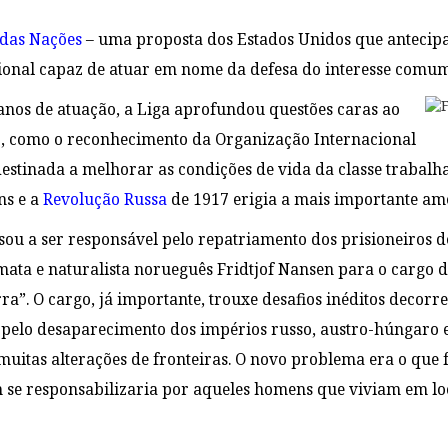
 das Nações
– uma proposta dos Estados Unidos que antecipa
onal capaz de atuar em nome da defesa do interesse comum
anos de atuação, a Liga aprofundou questões caras ao
Fr
o
, como o reconhecimento da Organização Internacional
destinada a melhorar as condições de vida da classe trabalh
ns e a
Revolução Russa
de 1917 erigia a mais importante ame
sou a ser responsável pelo repatriamento dos prisioneiros d
ata e naturalista norueguês Fridtjof Nansen para o cargo d
rra”. O cargo, já importante, trouxe desafios inéditos deco
pelo desaparecimento dos impérios russo, austro-húngaro 
uitas alterações de fronteiras. O novo problema era o que 
 se responsabilizaria por aqueles homens que viviam em loc