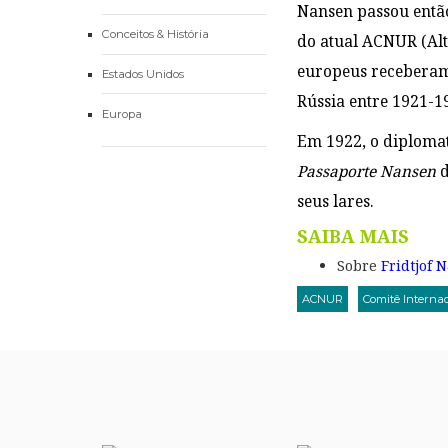
Nansen passou então 
Conceitos & História
do atual ACNUR (Alt
europeus receberam 
Estados Unidos
Rússia entre 1921-1
Europa
Em 1922, o diplomat
Passaporte Nansen
d
seus lares.
SAIBA MAIS
Sobre
Fridtjof 
ACNUR
Comitê Interna