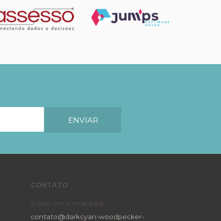
CONTATO
Envie um e-mail para
contato@darkcyan-woodpecker-