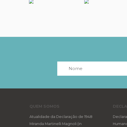
QUEM SOMOS
DECLA
Atualidade da Declaração de 1948
Declara
Miranda Martinelli Magnoli (in
Human