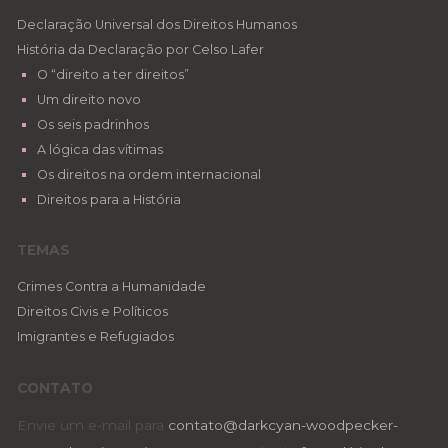
Declaração Universal dos Direitos Humanos
História da Declaração por Celso Lafer
O “direito a ter direitos”
Um direito novo
Os seis padrinhos
A lógica das vítimas
Os direitos na ordem internacional
Direitos para a História
TEMAS
Crimes Contra a Humanidade
Direitos Civis e Políticos
Imigrantes e Refugiados
CONTATO
Envie um e-mail para
contato@darkcyan-woodpecker-