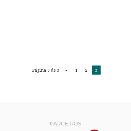
Página 3 de 3
«
1
2
3
PARCEIROS