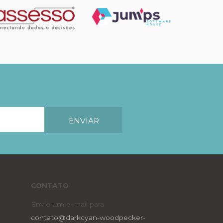
CONTATO
Envie um e-mail para
contato@darkcyan-woodpecker-