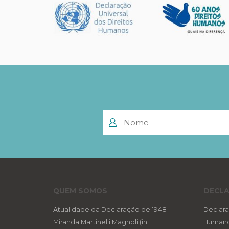
QUEM SOMOS
DECLA
Atualidade da Declaração de 1948
Declara
Miranda Martinelli Magnoli (in
Human