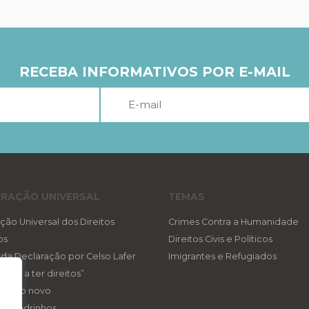
RECEBA INFORMATIVOS POR E-MAIL
RAÇÃO UNIVERSAL
TEMAS
ção Universal dos Direitos
Crimes Contra a Humanidade
os
Direitos Civis e Políticos
a da Declaração por Celso Lafer
Imigrantes e Refugiados
reito a ter direitos”
ireito novo
eis padrinhos