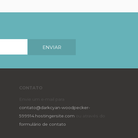
CONTATO
Envie um e-mail para
contato@darkcyan-woodpecker-
599914.hostingersite.com
ou através do
formulário de contato
.