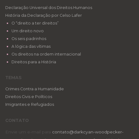
Declaração Universal dos Direitos Humanos
História da Declaração por Celso Lafer
O “direito a ter direitos”
Um direito novo
Os seis padrinhos
A lógica das vítimas
Os direitos na ordem internacional
Direitos para a História
TEMAS
Crimes Contra a Humanidade
Direitos Civis e Políticos
Imigrantes e Refugiados
CONTATO
Envie um e-mail para
contato@darkcyan-woodpecker-