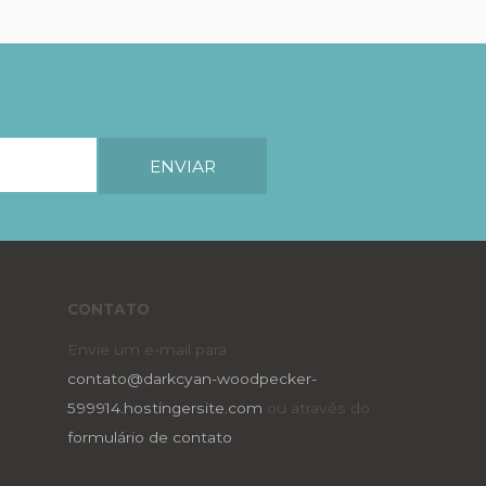
CONTATO
Envie um e-mail para
contato@darkcyan-woodpecker-
599914.hostingersite.com
ou através do
formulário de contato
.