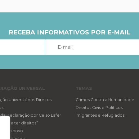
RECEBA INFORMATIVOS POR E-MAIL
RAÇÃO UNIVERSAL
TEMAS
ção Universal dos Direitos
Crimes Contra a Humanidade
os
Direitos Civis e Políticos
a da Declaração por Celso Lafer
Imigrantes e Refugiados
reito a ter direitos”
ireito novo
eis padrinhos