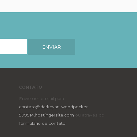
CONTATO
Envie um e-mail para
contato@darkcyan-woodpecker-
599914.hostingersite.com
ou através do
formulário de contato
.