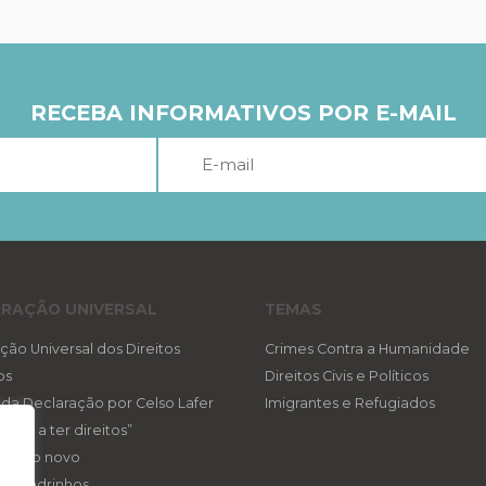
RECEBA INFORMATIVOS POR E-MAIL
RAÇÃO UNIVERSAL
TEMAS
ção Universal dos Direitos
Crimes Contra a Humanidade
os
Direitos Civis e Políticos
a da Declaração por Celso Lafer
Imigrantes e Refugiados
reito a ter direitos”
ireito novo
eis padrinhos