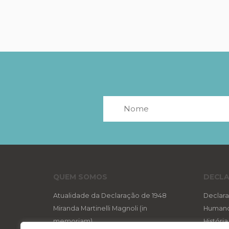
QUEM SOMOS
DECLA
Atualidade da Declaração de 1948
Declara
Miranda Martinelli Magnoli (in
Human
memoriam)
Históri