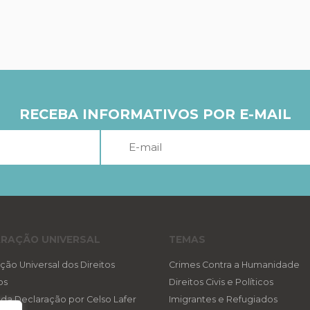
RECEBA INFORMATIVOS POR E-MAIL
RAÇÃO UNIVERSAL
TEMAS
ção Universal dos Direitos
Crimes Contra a Humanidade
os
Direitos Civis e Políticos
a da Declaração por Celso Lafer
Imigrantes e Refugiados