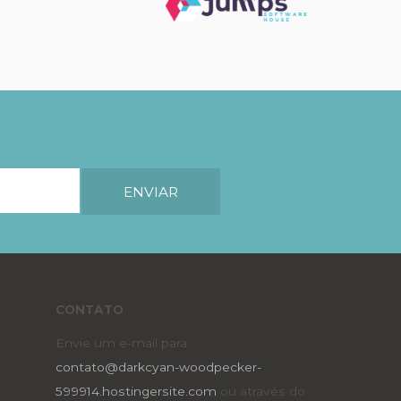
CONTATO
Envie um e-mail para
contato@darkcyan-woodpecker-
599914.hostingersite.com
ou através do