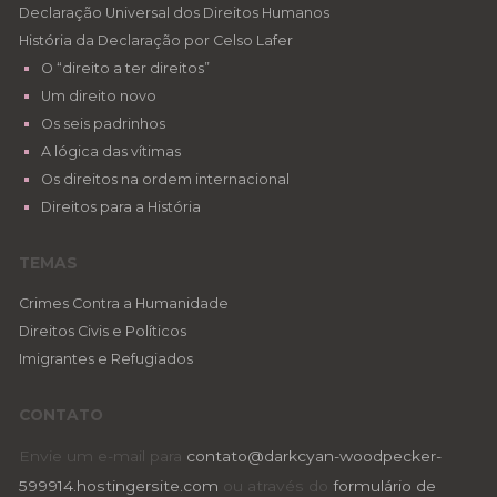
Declaração Universal dos Direitos Humanos
História da Declaração por Celso Lafer
O “direito a ter direitos”
Um direito novo
Os seis padrinhos
A lógica das vítimas
Os direitos na ordem internacional
Direitos para a História
TEMAS
Crimes Contra a Humanidade
Direitos Civis e Políticos
Imigrantes e Refugiados
CONTATO
Envie um e-mail para
contato@darkcyan-woodpecker-
599914.hostingersite.com
ou através do
formulário de