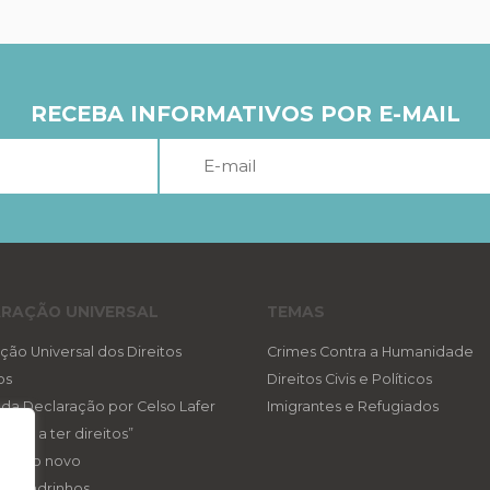
RECEBA INFORMATIVOS POR E-MAIL
RAÇÃO UNIVERSAL
TEMAS
ção Universal dos Direitos
Crimes Contra a Humanidade
os
Direitos Civis e Políticos
a da Declaração por Celso Lafer
Imigrantes e Refugiados
reito a ter direitos”
ireito novo
eis padrinhos