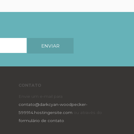
CONTATO
Envie um e-mail para
contato@darkcyan-woodpecker-
599914.hostingersite.com
ou através do
formulário de contato
.