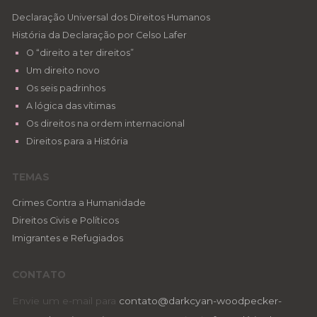
Declaração Universal dos Direitos Humanos
História da Declaração por Celso Lafer
O “direito a ter direitos”
Um direito novo
Os seis padrinhos
A lógica das vítimas
Os direitos na ordem internacional
Direitos para a História
TEMAS
Crimes Contra a Humanidade
Direitos Civis e Políticos
Imigrantes e Refugiados
CONTATO
Envie um e-mail para
contato@darkcyan-woodpecker-