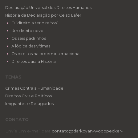
Declaração Universal dos Direitos Humanos
História da Declaração por Celso Lafer
O “direito a ter direitos”
Um direito novo
Os seis padrinhos
A lógica das vítimas
Os direitos na ordem internacional
Direitos para a História
TEMAS
Crimes Contra a Humanidade
Direitos Civis e Políticos
Imigrantes e Refugiados
CONTATO
Envie um e-mail para
contato@darkcyan-woodpecker-