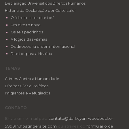
Declaração Universal dos Direitos Humanos
História da Declaração por Celso Lafer
O “direito a ter direitos”
Um direito novo
Os seis padrinhos
A lógica das vítimas
Os direitos na ordem internacional
Direitos para a História
TEMAS
Crimes Contra a Humanidade
Direitos Civis e Políticos
Imigrantes e Refugiados
CONTATO
Envie um e-mail para
contato@darkcyan-woodpecker-
599914.hostingersite.com
ou através do
formulário de