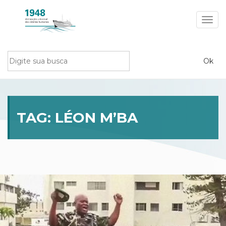
Toggl
navig
TAG:
LÉON M’BA