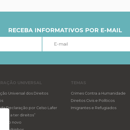
RECEBA INFORMATIVOS POR E-MAIL
RAÇÃO UNIVERSAL
TEMAS
ção Universal dos Direitos
Crimes Contra a Humanidade
os
Direitos Civis e Políticos
a da Declaração por Celso Lafer
Imigrantes e Refugiados
reito a ter direitos”
ireito novo
eis padrinhos