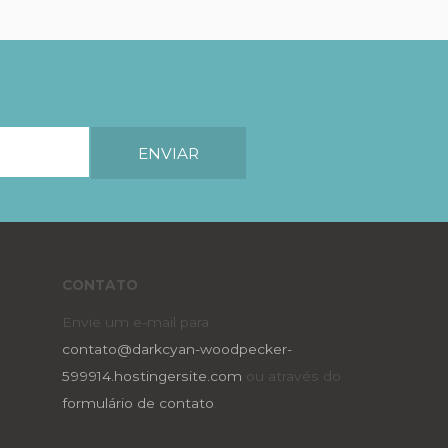
CONTATO
Envie um e-mail para
contato@darkcyan-woodpecker-
599914.hostingersite.com
ou através do
formulário de contato
.