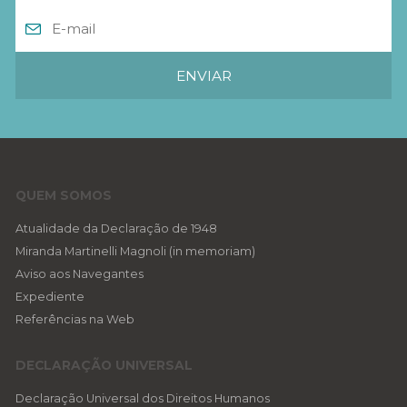
QUEM SOMOS
Atualidade da Declaração de 1948
Miranda Martinelli Magnoli (in memoriam)
Aviso aos Navegantes
Expediente
Referências na Web
DECLARAÇÃO UNIVERSAL
Declaração Universal dos Direitos Humanos