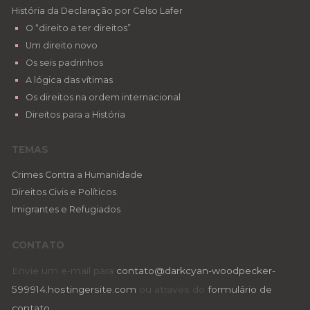
História da Declaração por Celso Lafer
O “direito a ter direitos”
Um direito novo
Os seis padrinhos
A lógica das vítimas
Os direitos na ordem internacional
Direitos para a História
TEMAS
Crimes Contra a Humanidade
Direitos Civis e Políticos
Imigrantes e Refugiados
CONTATO
Envie um e-mail para
contato@darkcyan-woodpecker-
599914.hostingersite.com
ou através do
formulário de
contato
.