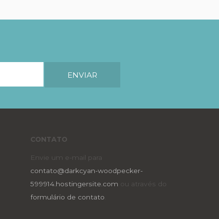
CONTATO
Envie um e-mail para
contato@darkcyan-woodpecker-
599914.hostingersite.com
ou através do
formulário de contato
.