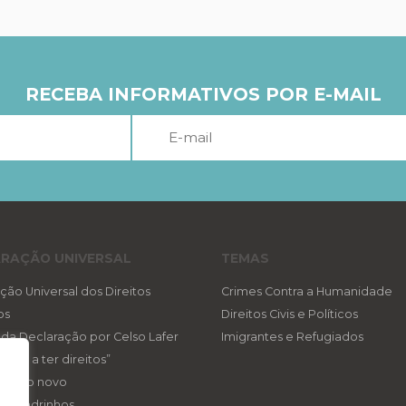
RECEBA INFORMATIVOS POR E-MAIL
RAÇÃO UNIVERSAL
TEMAS
ção Universal dos Direitos
Crimes Contra a Humanidade
os
Direitos Civis e Políticos
a da Declaração por Celso Lafer
Imigrantes e Refugiados
reito a ter direitos”
ireito novo
eis padrinhos