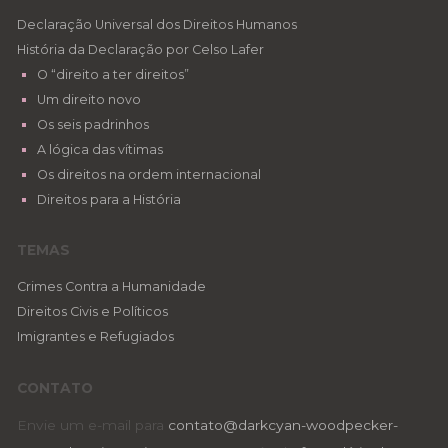
Declaração Universal dos Direitos Humanos
História da Declaração por Celso Lafer
O “direito a ter direitos”
Um direito novo
Os seis padrinhos
A lógica das vítimas
Os direitos na ordem internacional
Direitos para a História
TEMAS
Crimes Contra a Humanidade
Direitos Civis e Políticos
Imigrantes e Refugiados
CONTATO
Envie um e-mail para
contato@darkcyan-woodpecker-