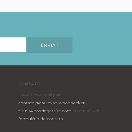
CONTATO
Envie um e-mail para
contato@darkcyan-woodpecker-
599914.hostingersite.com
ou através do
formulário de contato
.