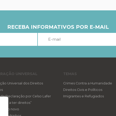
RECEBA INFORMATIVOS POR E-MAIL
RAÇÃO UNIVERSAL
TEMAS
ção Universal dos Direitos
Crimes Contra a Humanidade
os
Direitos Civis e Políticos
a da Declaração por Celso Lafer
Imigrantes e Refugiados
reito a ter direitos”
ireito novo
eis padrinhos