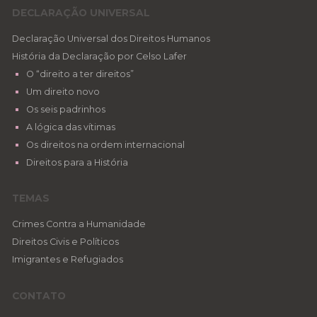
DECLARAÇÃO UNIVERSAL
Declaração Universal dos Direitos Humanos
História da Declaração por Celso Lafer
O “direito a ter direitos”
Um direito novo
Os seis padrinhos
A lógica das vítimas
Os direitos na ordem internacional
Direitos para a História
TEMAS
Crimes Contra a Humanidade
Direitos Civis e Políticos
Imigrantes e Refugiados
CONTATO