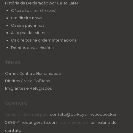
História da Declaração por Celso Lafer
O “direito a ter direitos”
Um direito novo
Os seis padrinhos
A lógica das vítimas
Os direitos na ordem internacional
Direitos para a História
TEMAS
Crimes Contra a Humanidade
Direitos Civis e Políticos
Imigrantes e Refugiados
CONTATO
Envie um e-mail para
contato@darkcyan-woodpecker-
599914.hostingersite.com
ou através do
formulário de
contato
.