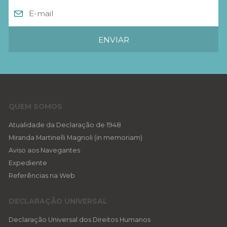
QUEM SOMOS
Atualidade da Declaração de 1948
Miranda Martinelli Magnoli (in memoriam)
Aviso aos Navegantes
Expediente
Referências na Web
DECLARAÇÃO UNIVERSAL
Declaração Universal dos Direitos Humanos