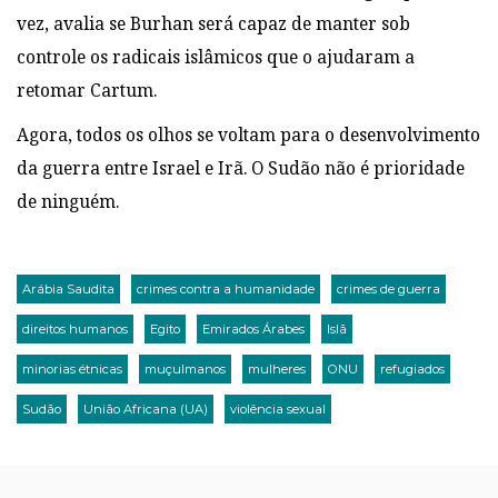
vez, avalia se Burhan será capaz de manter sob
controle os radicais islâmicos que o ajudaram a
retomar Cartum.
Agora, todos os olhos se voltam para o desenvolvimento
da guerra entre Israel e Irã. O Sudão não é prioridade
de ninguém.
Arábia Saudita
crimes contra a humanidade
crimes de guerra
direitos humanos
Egito
Emirados Árabes
Islã
minorias étnicas
muçulmanos
mulheres
ONU
refugiados
Sudão
União Africana (UA)
violência sexual