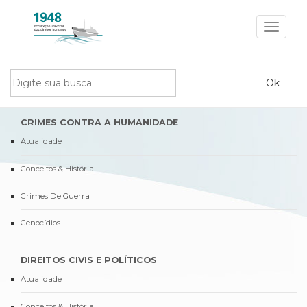
Toggle
navigat
CRIMES CONTRA A HUMANIDADE
Atualidade
Conceitos & História
Crimes De Guerra
Genocídios
DIREITOS CIVIS E POLÍTICOS
Atualidade
Conceitos & História