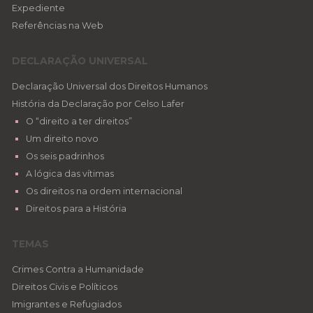
Expediente
Referências na Web
DECLARAÇÃO UNIVERSAL
Declaração Universal dos Direitos Humanos
História da Declaração por Celso Lafer
O “direito a ter direitos”
Um direito novo
Os seis padrinhos
A lógica das vítimas
Os direitos na ordem internacional
Direitos para a História
TEMAS
Crimes Contra a Humanidade
Direitos Civis e Políticos
Imigrantes e Refugiados