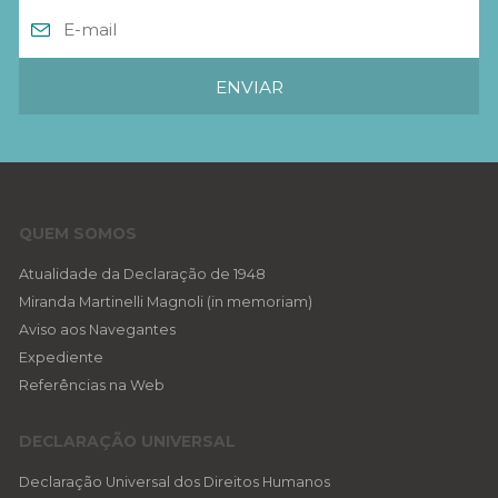
QUEM SOMOS
Atualidade da Declaração de 1948
Miranda Martinelli Magnoli (in memoriam)
Aviso aos Navegantes
Expediente
Referências na Web
DECLARAÇÃO UNIVERSAL
Declaração Universal dos Direitos Humanos