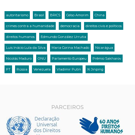
autoritarismo
Brasil
BRICS
Celso Amorim
China
crimes contra a humanidade
democracia
direitos civis e políticos
direitos humanos
Edmundo González Urrutia
Luis Inácio Lula da Silva
Maria Corina Machado
Nicarágua
Nicolás Maduro
ONU
Parlamento Europeu
Prêmio Sakharov
PT
Rússia
Venezuela
Vladimir Putin
Xi Jinping
PARCEIROS