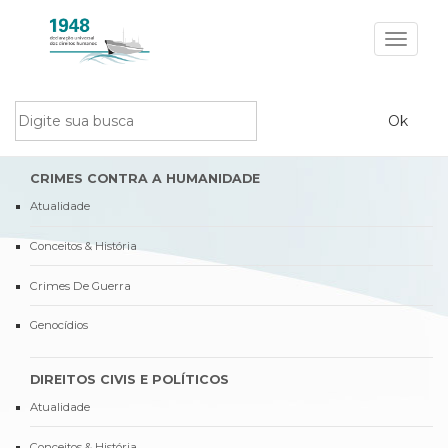
Toggle
navigat
CRIMES CONTRA A HUMANIDADE
Atualidade
Conceitos & História
Crimes De Guerra
Genocídios
DIREITOS CIVIS E POLÍTICOS
Atualidade
Conceitos & História