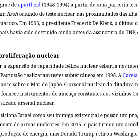
egime de
apartheid
(1948-1994) a partir de uma parceria tecn
 um
flash
oriundo de teste nuclear nas proximidades das ilha
tártico. Em 1993, o presidente Frederik De Klerk, o último 
país havia sido destruído ainda antes da assinatura do TNP,
proliferação nuclear
ar a expansão de capacidade bélica nuclear esbarra nos inte
e Paquistão realizaram testes subterrâneos em 1998. A
Coreia
cance sobre o Mar do Japão. O arsenal nuclear da ditadura 
 fornece instrumentos de ameaça constantes aos vizinhos Cor
sticado arsenal nuclear.
posiciona Israel como seu inimigo existencial e possui um 
mento de armas nucleares. Em 2015, o país firmou um acordo
 produção de energia, mas Donald Trump retirou Washington