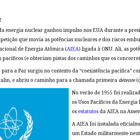
z
da energia nuclear ganhou impulso nos EUA durante a pres
petição que movia as potências nucleares e dos riscos embut
cional de Energia Atômica (
AIEA
) ligada à ONU. Ali, as p
s pacíficos (e obteriam pistas dos caminhos que os concorre
ara a Paz surgiu no contexto da “coexistência pacífica” co
talin
, e abriu o caminho para a chamada primeira
détente
(d
No verão de 1955 foi realiz
os Usos Pacíficos da Energia
os
estatutos
da AIEA na Asse
A AIEA foi instalada oficial
um Estado militarmente neut