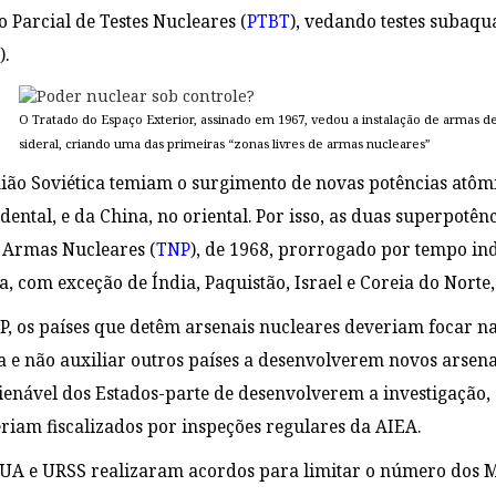
 Parcial de Testes Nucleares (
PTBT
)
, vedando testes subaqu
).
O Tratado do Espaço Exterior, assinado em 1967, vedou a instalação de armas 
sideral, criando uma das primeiras
“
zonas livres de armas nucleares
”
ião Soviética temiam o surgimento de novas potências atômi
dental, e da China, no oriental. Por isso, as duas superpot
 Armas Nucleares (
TNP
)
, de 1968, prorrogado por tempo in
a, com exceção de Índia, Paquistão, Israel e Coreia do Norte
, os países que detêm arsenais nucleares deveriam focar na
 e não auxiliar outros países a desenvolverem novos arsen
alienável dos Estados-parte de desenvolverem a investigação,
seriam fiscalizados por inspeções regulares da AIEA.
UA e URSS realizaram acordos para limitar o número dos Mís