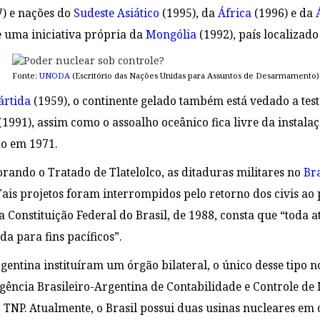
) e nações do
Sudeste Asiático
(1995), da
África
(1996) e da
 uma iniciativa própria da
Mongólia
(1992), país localizado
Fonte:
UNODA
(Escritório das Nações Unidas para Assuntos de Desarmamento)
ártida
(1959), o continente gelado também está vedado a te
1991), assim como o assoalho oceânico fica livre da instalaç
do em 1971.
orando o Tratado de Tlatelolco, as ditaduras militares no
Bra
 Tais projetos foram interrompidos pelo retorno dos civis a
a Constituição Federal do Brasil, de 1988, consta que “
toda a
a para fins pacíficos”.
gentina instituíram um órgão bilateral, o único desse tipo n
gência Brasileiro-Argentina de Contabilidade e Controle de 
TNP. Atualmente, o Brasil possui duas usinas nucleares em 