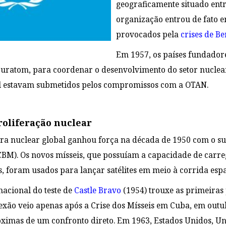
geograficamente situado entre
organização
entrou de fato e
provocados pela
crises de Be
Em 1957, os países fundado
Euratom, para coordenar o desenvolvimento do setor nuclea
l estavam submetidos pelos compromissos com a OTAN.
roliferação nuclear
ra nuclear global ganhou força na década de 1950 com o sur
ICBM). Os novos mísseis, que possuíam a capacidade de carr
, foram usados para lançar satélites em meio à corrida espa
nacional do teste de
Castle Bravo
(1954) trouxe as primeiras
lexão veio apenas após a Crise dos Mísseis em Cuba, em out
ximas de um confronto direto. Em 1963, Estados Unidos, Un