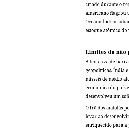
criado durante o r
americano flagrou
Oceano Índico suban
estoque atômico do 
Limites da não 
A tentativa de barr
geopolíticas. Índia 
mísseis de médio al
econômica do país e
desenvolveu um sofi
O Irã dos aiatolás 
levar ao desenvolvi
enriquecido para a