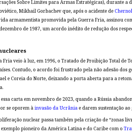
rsações Sobre Limites para Armas Estratégicas), durante a d
soviético, Mikhail Gorbachev que, após o acidente de
Cherno
rida armamentista promovida pela Guerra Fria, assinou com
dezembro de 1987, um acordo inédito de redução dos respec
nucleares
Fria veio à luz, em 1996, o Tratado de Proibição Total de Te
aíses. Contudo, o acordo foi frustrado pela não adesão dos g
srael e Coreia do Norte, deixando a porta aberta para a ret
a.
essa carta e
m novembro de 2023, quando a Rússia abandon
por se oporem à
invasão da Ucrânia
e darem sustentação ao 
oliferação nuclear passa também pela criação de “zonas liv
 exemplo pioneiro da América Latina e do Caribe com o
Tra