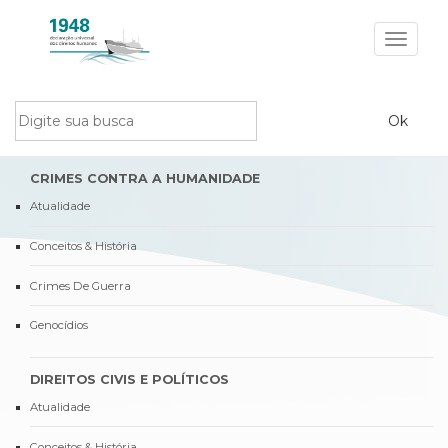
Toggle
navigat
CRIMES CONTRA A HUMANIDADE
Atualidade
Conceitos & História
Crimes De Guerra
Genocídios
DIREITOS CIVIS E POLÍTICOS
Atualidade
Conceitos & História