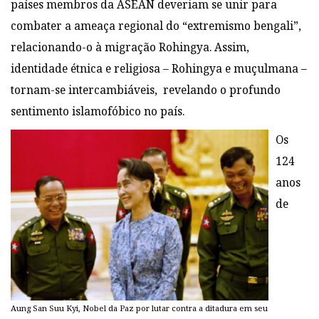
países membros da ASEAN deveriam se unir para
combater a ameaça regional do “extremismo bengali”,
relacionando-o à migração Rohingya. Assim,
identidade étnica e religiosa – Rohingya e muçulmana –
tornam-se intercambiáveis, revelando o profundo
sentimento islamofóbico no país.
Os
124
anos
de
Aung San Suu Kyi, Nobel da Paz por lutar contra a ditadura em seu