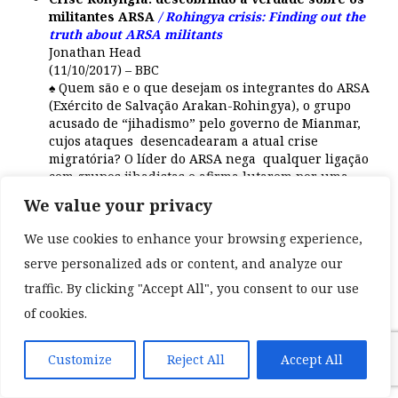
militantes ARSA
/ Rohingya crisis: Finding out the
truth about ARSA militants
Jonathan Head
(11/10/2017) – BBC
♠ Quem são e o que desejam os integrantes do ARSA
(Exército de Salvação Arakan-Rohingya), o grupo
acusado de “jihadismo” pelo governo de Mianmar,
cujos ataques desencadearam a atual crise
migratória? O líder do ARSA nega qualquer ligação
com grupos jihadistas e afirma lutarem por uma
causa nacional.
We value your privacy
A brutal violência contra a minoria muçulmana
We use cookies to enhance your browsing experience,
cumpre o objetivo de forçar o êxodo de milhares de
serve personalized ads or content, and analyze our
pessoas, ao mesmo tempo em que a destruição de suas
traffic. By clicking "Accept All", you consent to our use
casas e plantações, mesquitas e mercados visam a
of cookies.
impedir um motivo de retorno. Os que conseguem
chegar a Bangladesh reportam histórias de terror e
Customize
Reject All
Accept All
muitos observadores externos, incluindo o secretário-